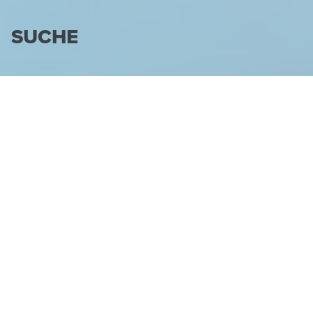
SUCHE
Suchen
Sortieren nach:
Titel
Zeige Ergebnisse 1 bis 12 von 100.
Ergebnisse pro Seite:
Typ
Produkt
27