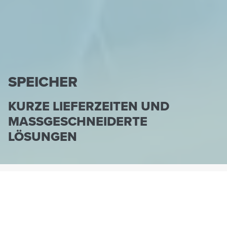
SPEICHER
KURZE LIEFERZEITEN UND
MASSGESCHNEIDERTE L
ÖSUNGEN
HENNLICH-HCT.DE
PRODUKTE
SPEICHER